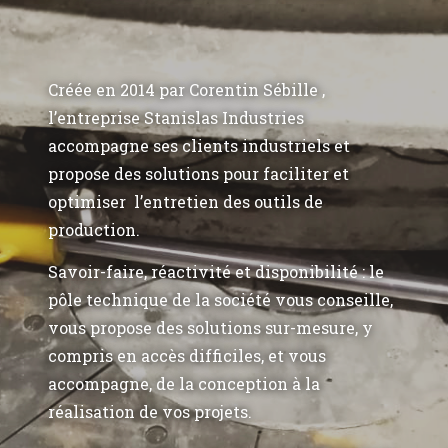
Créée en 2014 par Corentin Sébille ,
l’entreprise Stanislas Industries
accompagne ses clients industriels et
propose des solutions pour faciliter et
optimiser l’entretien des outils de
production.
Savoir-faire, réactivité et disponibilité : le
pôle technique de la société vous conseille,
vous propose des solutions sur-mesure, y
compris en accès difficiles, et vous
accompagne, de la conception à la
réalisation de vos projets.