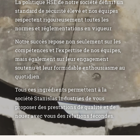
La politique HSE de notre société définit un
standard de sécurité élevé et nos équipes
respectent rigoureusement toutes les
normes et réglementations en vigueur.
Notre succès repose non seulement sur les
compétences et l’expertise de nos équipes,
mais également sur leur engagement
soutenu et leur formidable enthousiasme au
quotidien.
Tous ces ingrédients permettent à la
société Stanislas Industries de vous
proposer des prestations de qualité et de
nouer avec vous des relations fécondes.