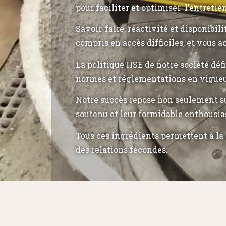
pour faciliter et optimiser l’entretie
Savoir-faire, réactivité et disponibil
compris en accès difficiles, et vous a
La politique HSE de notre société déf
normes et réglementations en vigueu
Notre succès repose non seulement su
soutenu et leur formidable enthousia
Tous ces ingrédients permettent à la 
des relations fécondes.