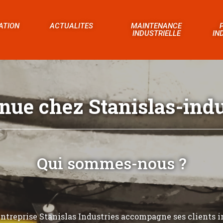
ATION
ACTUALITES
MAINTENANCE
INDUSTRIELLE
IN
nue chez Stanislas-indus
Qui sommes-nous ?
’entreprise Stanislas Industries accompagne ses clients i