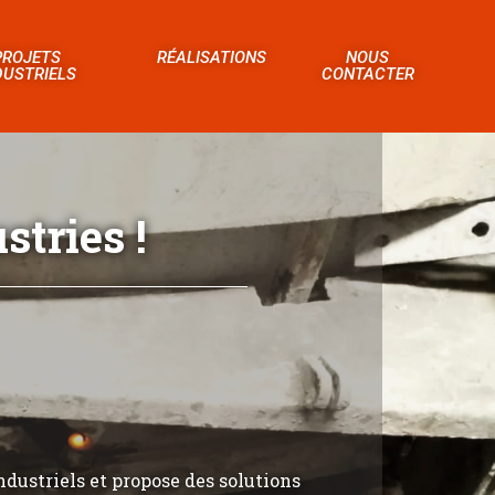
PROJETS
RÉALISATIONS
NOUS
DUSTRIELS
CONTACTER
tries !
ndustriels et propose des solutions