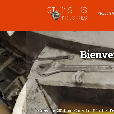
PRÉSENT
Bienve
Créée en 2014 par Corentin Sébille , l