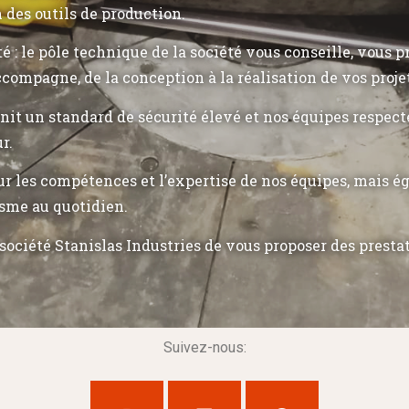
n des outils de production.
ité : le pôle technique de la société vous conseille, vous 
ccompagne, de la conception à la réalisation de vos proje
init un standard de sécurité élevé et nos équipes respec
r.
r les compétences et l’expertise de nos équipes, mais 
sme au quotidien.
société Stanislas Industries de vous proposer des presta
Suivez-nous: