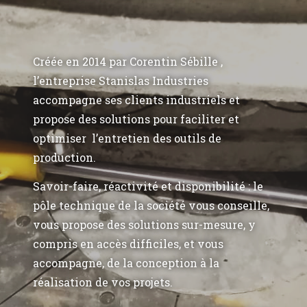
Créée en 2014 par Corentin Sébille ,
l’entreprise Stanislas Industries
accompagne ses clients industriels et
propose des solutions pour faciliter et
optimiser l’entretien des outils de
production.
Savoir-faire, réactivité et disponibilité : le
pôle technique de la société vous conseille,
vous propose des solutions sur-mesure, y
compris en accès difficiles, et vous
accompagne, de la conception à la
réalisation de vos projets.