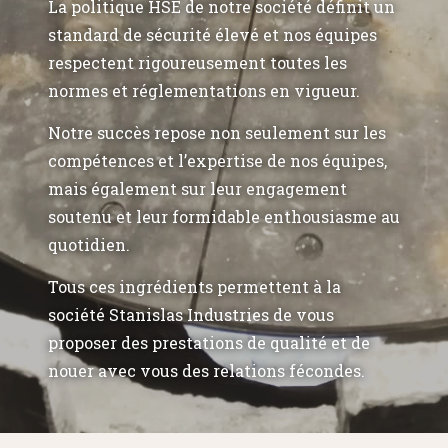
La politique HSE de notre société définit un
standard de sécurité élevé et nos équipes
respectent rigoureusement toutes les
normes et réglementations en vigueur.
Notre succès repose non seulement sur les
compétences et l’expertise de nos équipes,
mais également sur leur engagement
soutenu et leur formidable enthousiasme au
quotidien.
Tous ces ingrédients permettent à la
société Stanislas Industries de vous
proposer des prestations de qualité et de
nouer avec vous des relations fécondes.