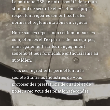
La politique HSE de notre société définit un
standard de sécurité élevé et nos équipes
respectent rigoureusement toutes les
normes et réglementations en vigueur.
Notre succès repose non seulement sur les
compétences et l’expertise de nos équipes,
mais également sur leur engagement
soutenu et leur formidable enthousiasme au
quotidien.
Tous ces ingrédients permettent à la
société Stanislas Industries de vous
proposer des prestations de qualité et de
nouer avec vous des relations fécondes.