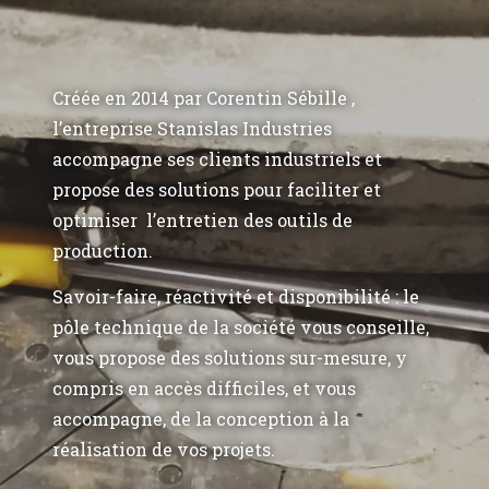
Créée en 2014 par Corentin Sébille ,
l’entreprise Stanislas Industries
accompagne ses clients industriels et
propose des solutions pour faciliter et
optimiser l’entretien des outils de
production.
Savoir-faire, réactivité et disponibilité : le
pôle technique de la société vous conseille,
vous propose des solutions sur-mesure, y
compris en accès difficiles, et vous
accompagne, de la conception à la
réalisation de vos projets.