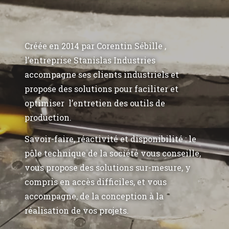
Créée en 2014 par Corentin Sébille ,
l’entreprise Stanislas Industries
accompagne ses clients industriels et
propose des solutions pour faciliter et
optimiser l’entretien des outils de
production.
Savoir-faire, réactivité et disponibilité : le
pôle technique de la société vous conseille,
vous propose des solutions sur-mesure, y
compris en accès difficiles, et vous
accompagne, de la conception à la
réalisation de vos projets.