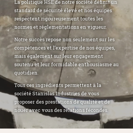
La politique HSE de notre société définit un
standard de sécurité élevé et nos équipes
respectent rigoureusement toutes les
normes et réglementations en vigueur.
Notre succès repose non seulement sur les
compétences et l’expertise de nos équipes,
mais également sur leur engagement
soutenu et leur formidable enthousiasme au
quotidien.
Tous ces ingrédients permettent à la
société Stanislas Industries de vous
proposer des prestations de qualité et de
nouer avec vous des relations fécondes.