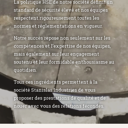
La politique HSE de notre société définit un
standard de sécurité élevé et nos équipes
respectent rigoureusement toutes les
normes et réglementations en vigueur.
Notre succès repose non seulement sur les
compétences et l’expertise de nos équipes,
mais également sur leur engagement
soutenu et leur formidable enthousiasme au
quotidien.
Tous ces ingrédients permettent à la
société Stanislas Industries de vous
proposer des prestations de qualité et de
nouer avec vous des relations fécondes.