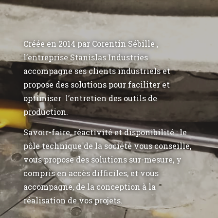
Créée en 2014 par Corentin Sébille ,
l’entreprise Stanislas Industries
accompagne ses clients industriels et
propose des solutions pour faciliter et
optimiser l’entretien des outils de
production.
Savoir-faire, réactivité et disponibilité : le
pôle technique de la société vous conseille,
vous propose des solutions sur-mesure, y
compris en accès difficiles, et vous
accompagne, de la conception à la
réalisation de vos projets.