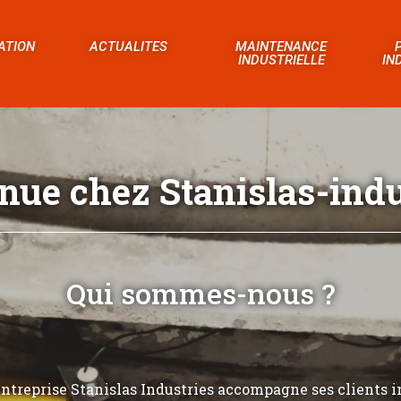
ATION
ACTUALITES
MAINTENANCE
INDUSTRIELLE
IN
nue chez Stanislas-indus
Qui sommes-nous ?
’entreprise Stanislas Industries accompagne ses clients i