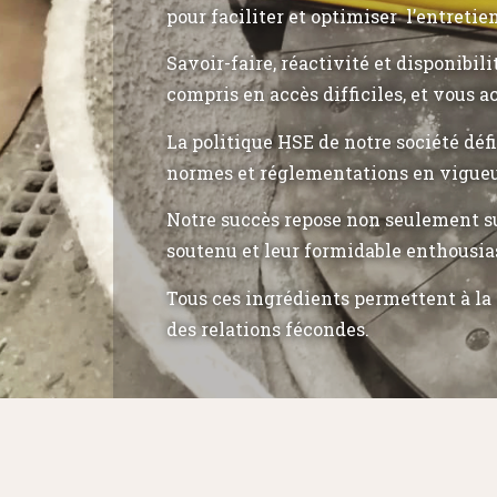
pour faciliter et optimiser l’entretie
Savoir-faire, réactivité et disponibil
compris en accès difficiles, et vous a
La politique HSE de notre société déf
normes et réglementations en vigueu
Notre succès repose non seulement su
soutenu et leur formidable enthousia
Tous ces ingrédients permettent à la 
des relations fécondes.