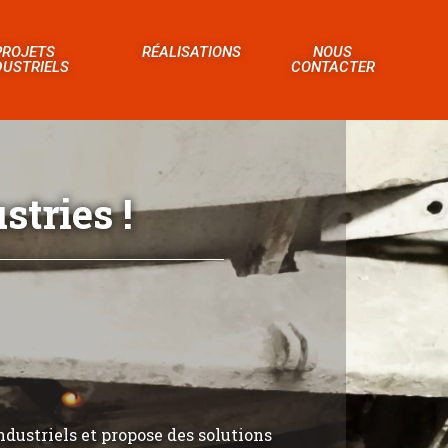
PROJETS
RÉALISATIONS
NOUS
DUSTRIELS
CONTACTER
tries !
ndustriels et propose des solutions