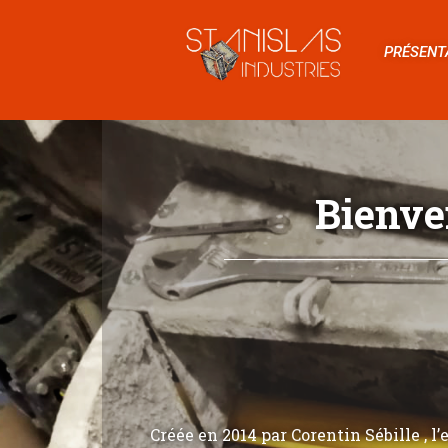
PRÉSENT
Bienve
Créée en 2014 par Corentin Sébille , l