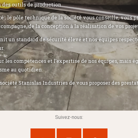
n des outils de production.
ité : le pôle technique de la société vous conseille, vous 
ccompagne, de la conception à la réalisation de vos proje
init un standard de sécurité élevé et nos équipes respec
r.
r les compétences et l’expertise de nos équipes, mais 
sme au quotidien.
société Stanislas Industries de vous proposer des presta
Suivez-nous: