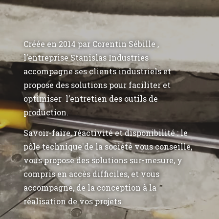
Créée en 2014 par Corentin Sébille ,
l’entreprise Stanislas Industries
accompagne ses clients industriels et
propose des solutions pour faciliter et
optimiser l’entretien des outils de
production.
Savoir-faire, réactivité et disponibilité : le
pôle technique de la société vous conseille,
vous propose des solutions sur-mesure, y
compris en accès difficiles, et vous
accompagne, de la conception à la
réalisation de vos projets.