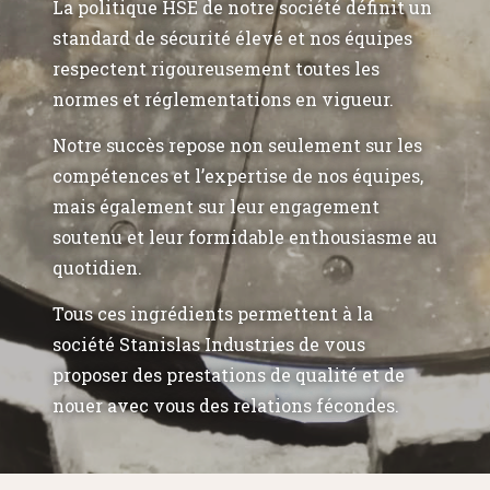
La politique HSE de notre société définit un
standard de sécurité élevé et nos équipes
respectent rigoureusement toutes les
normes et réglementations en vigueur.
Notre succès repose non seulement sur les
compétences et l’expertise de nos équipes,
mais également sur leur engagement
soutenu et leur formidable enthousiasme au
quotidien.
Tous ces ingrédients permettent à la
société Stanislas Industries de vous
proposer des prestations de qualité et de
nouer avec vous des relations fécondes.