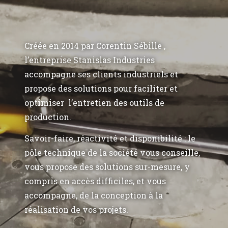
Créée en 2014 par Corentin Sébille ,
l’entreprise Stanislas Industries
accompagne ses clients industriels et
propose des solutions pour faciliter et
optimiser l’entretien des outils de
production.
Savoir-faire, réactivité et disponibilité : le
pôle technique de la société vous conseille,
vous propose des solutions sur-mesure, y
compris en accès difficiles, et vous
accompagne, de la conception à la
réalisation de vos projets.