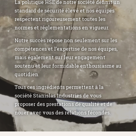
La politique HSE de notre société définit un
standard de sécurité élevé et nos équipes
respectent rigoureusement toutes les
normes et réglementations en vigueur.
Notre succès repose non seulement sur les
compétences et l’expertise de nos équipes,
mais également sur leur engagement
soutenu et leur formidable enthousiasme au
quotidien.
Tous ces ingrédients permettent à la
société Stanislas Industries de vous
proposer des prestations de qualité et de
nouer avec vous des relations fécondes.