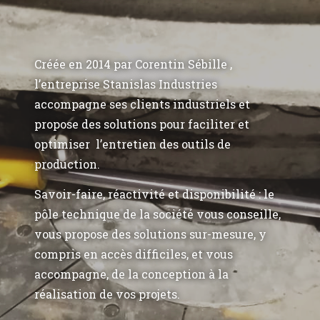
Créée en 2014 par Corentin Sébille ,
l’entreprise Stanislas Industries
accompagne ses clients industriels et
propose des solutions pour faciliter et
optimiser l’entretien des outils de
production.
Savoir-faire, réactivité et disponibilité : le
pôle technique de la société vous conseille,
vous propose des solutions sur-mesure, y
compris en accès difficiles, et vous
accompagne, de la conception à la
réalisation de vos projets.