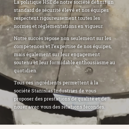
La politique HSE de notre société définit un
standard de sécurité élevé et nos équipes
respectent rigoureusement toutes les
normes et réglementations en vigueur.
Notre succès repose non seulement sur les
compétences et l’expertise de nos équipes,
mais également sur leur engagement
soutenu et leur formidable enthousiasme au
quotidien.
Tous ces ingrédients permettent à la
société Stanislas Industries de vous
proposer des prestations de qualité et de
nouer avec vous des relations fécondes.