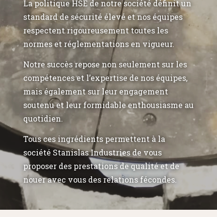
La politique HSE de notre société définit un
standard de sécurité élevé et nos équipes
respectent rigoureusement toutes les
normes et réglementations en vigueur.
Notre succès repose non seulement sur les
compétences et l’expertise de nos équipes,
mais également sur leur engagement
soutenu et leur formidable enthousiasme au
quotidien.
Tous ces ingrédients permettent à la
société Stanislas Industries de vous
proposer des prestations de qualité et de
nouer avec vous des relations fécondes.