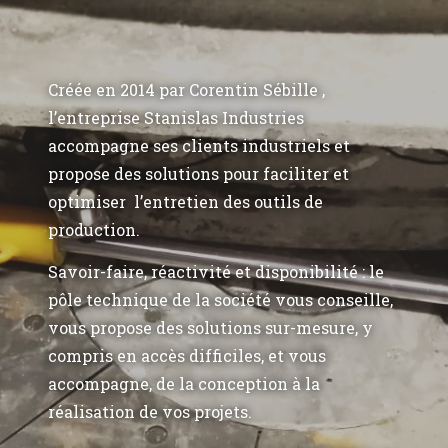
Créée en 2014 par Corentin Sébille ,
l’entreprise Stanislas Industries
accompagne ses clients industriels et
propose des solutions pour faciliter et
optimiser l’entretien des outils de
production.
Savoir-faire, réactivité et disponibilité : le
pôle technique de la société vous conseille,
vous propose des solutions sur-mesure, y
compris en accès difficiles, et vous
accompagne, de la conception à la
réalisation de vos projets.