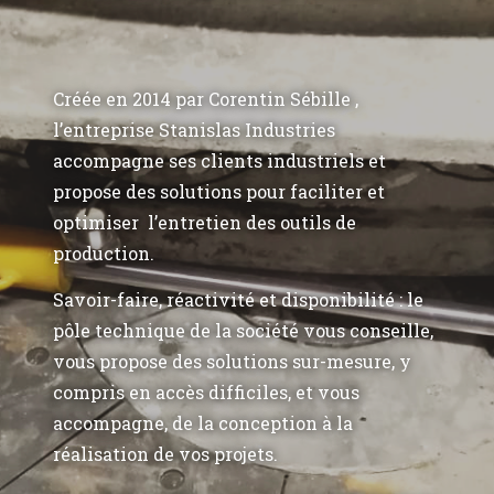
Créée en 2014 par Corentin Sébille ,
l’entreprise Stanislas Industries
accompagne ses clients industriels et
propose des solutions pour faciliter et
optimiser l’entretien des outils de
production.
Savoir-faire, réactivité et disponibilité : le
pôle technique de la société vous conseille,
vous propose des solutions sur-mesure, y
compris en accès difficiles, et vous
accompagne, de la conception à la
réalisation de vos projets.