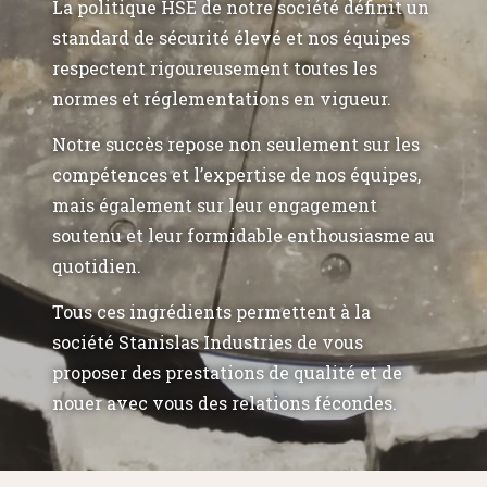
La politique HSE de notre société définit un
standard de sécurité élevé et nos équipes
respectent rigoureusement toutes les
normes et réglementations en vigueur.
Notre succès repose non seulement sur les
compétences et l’expertise de nos équipes,
mais également sur leur engagement
soutenu et leur formidable enthousiasme au
quotidien.
Tous ces ingrédients permettent à la
société Stanislas Industries de vous
proposer des prestations de qualité et de
nouer avec vous des relations fécondes.