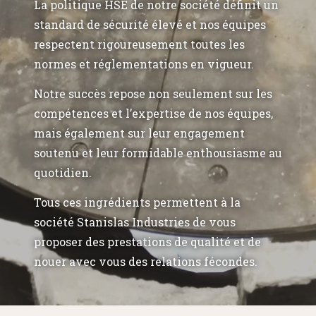
La politique HSE de notre société définit un
standard de sécurité élevé et nos équipes
respectent rigoureusement toutes les
normes et réglementations en vigueur.
Notre succès repose non seulement sur les
compétences et l’expertise de nos équipes,
mais également sur leur engagement
soutenu et leur formidable enthousiasme au
quotidien.
Tous ces ingrédients permettent à la
société Stanislas Industries de vous
proposer des prestations de qualité et de
nouer avec vous des relations fécondes.