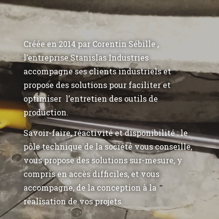
Créée en 2014 par Corentin Sébille ,
l’entreprise Stanislas Industries
accompagne ses clients industriels et
propose des solutions pour faciliter et
optimiser l’entretien des outils de
production.
Savoir-faire, réactivité et disponibilité : le
pôle technique de la société vous conseille,
vous propose des solutions sur-mesure, y
compris en accès difficiles, et vous
accompagne, de la conception à la
réalisation de vos projets.