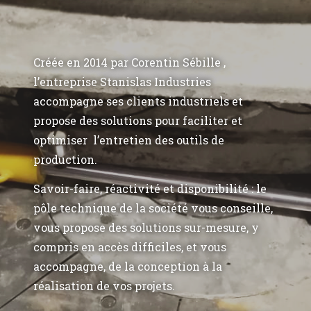
Créée en 2014 par Corentin Sébille ,
l’entreprise Stanislas Industries
accompagne ses clients industriels et
propose des solutions pour faciliter et
optimiser l’entretien des outils de
production.
Savoir-faire, réactivité et disponibilité : le
pôle technique de la société vous conseille,
vous propose des solutions sur-mesure, y
compris en accès difficiles, et vous
accompagne, de la conception à la
réalisation de vos projets.