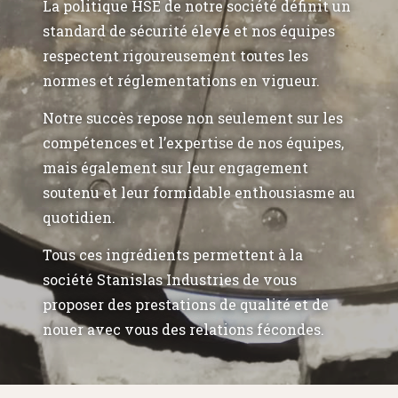
La politique HSE de notre société définit un
standard de sécurité élevé et nos équipes
respectent rigoureusement toutes les
normes et réglementations en vigueur.
Notre succès repose non seulement sur les
compétences et l’expertise de nos équipes,
mais également sur leur engagement
soutenu et leur formidable enthousiasme au
quotidien.
Tous ces ingrédients permettent à la
société Stanislas Industries de vous
proposer des prestations de qualité et de
nouer avec vous des relations fécondes.