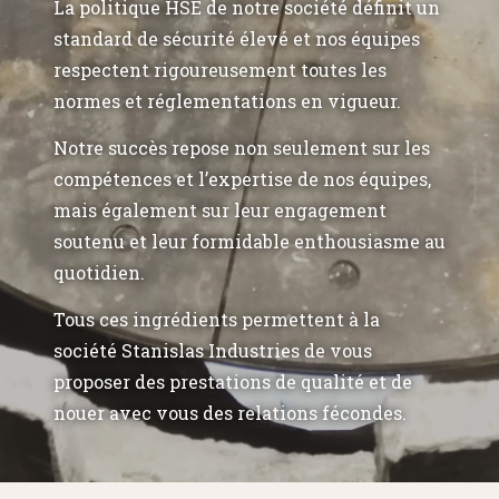
La politique HSE de notre société définit un
standard de sécurité élevé et nos équipes
respectent rigoureusement toutes les
normes et réglementations en vigueur.
Notre succès repose non seulement sur les
compétences et l’expertise de nos équipes,
mais également sur leur engagement
soutenu et leur formidable enthousiasme au
quotidien.
Tous ces ingrédients permettent à la
société Stanislas Industries de vous
proposer des prestations de qualité et de
nouer avec vous des relations fécondes.