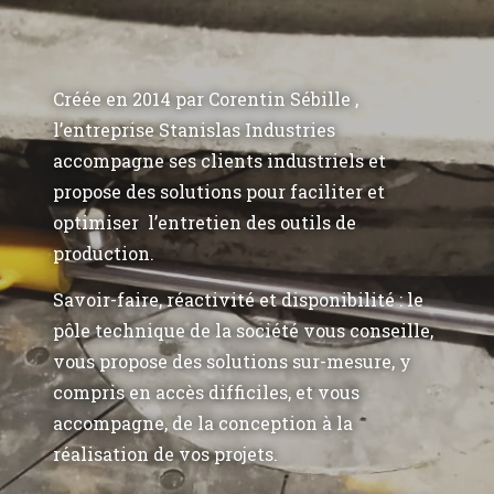
Créée en 2014 par Corentin Sébille ,
l’entreprise Stanislas Industries
accompagne ses clients industriels et
propose des solutions pour faciliter et
optimiser l’entretien des outils de
production.
Savoir-faire, réactivité et disponibilité : le
pôle technique de la société vous conseille,
vous propose des solutions sur-mesure, y
compris en accès difficiles, et vous
accompagne, de la conception à la
réalisation de vos projets.