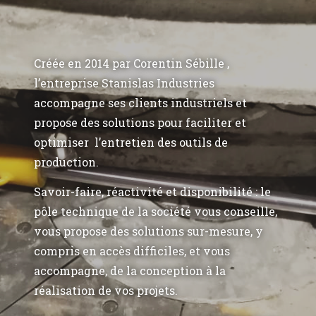
Créée en 2014 par Corentin Sébille ,
l’entreprise Stanislas Industries
accompagne ses clients industriels et
propose des solutions pour faciliter et
optimiser l’entretien des outils de
production.
Savoir-faire, réactivité et disponibilité : le
pôle technique de la société vous conseille,
vous propose des solutions sur-mesure, y
compris en accès difficiles, et vous
accompagne, de la conception à la
réalisation de vos projets.