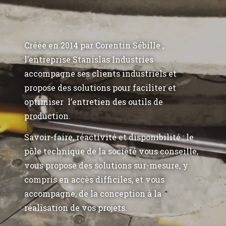
Créée en 2014 par Corentin Sébille ,
l’entreprise Stanislas Industries
accompagne ses clients industriels et
propose des solutions pour faciliter et
optimiser l’entretien des outils de
production.
Savoir-faire, réactivité et disponibilité : le
pôle technique de la société vous conseille,
vous propose des solutions sur-mesure, y
compris en accès difficiles, et vous
accompagne, de la conception à la
réalisation de vos projets.