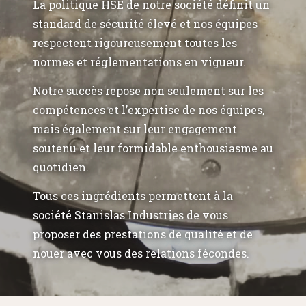
La politique HSE de notre société définit un
standard de sécurité élevé et nos équipes
respectent rigoureusement toutes les
normes et réglementations en vigueur.
Notre succès repose non seulement sur les
compétences et l’expertise de nos équipes,
mais également sur leur engagement
soutenu et leur formidable enthousiasme au
quotidien.
Tous ces ingrédients permettent à la
société Stanislas Industries de vous
proposer des prestations de qualité et de
nouer avec vous des relations fécondes.