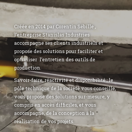
Créée en 2014 par Corentin Sébille ,
l’entreprise Stanislas Industries
accompagne ses clients industriels et
propose des solutions pour faciliter et
optimiser l’entretien des outils de
production.
Savoir-faire, réactivité et disponibilité : le
pôle technique de la société vous conseille,
vous propose des solutions sur-mesure, y
compris en accès difficiles, et vous
accompagne, de la conception à la
réalisation de vos projets.