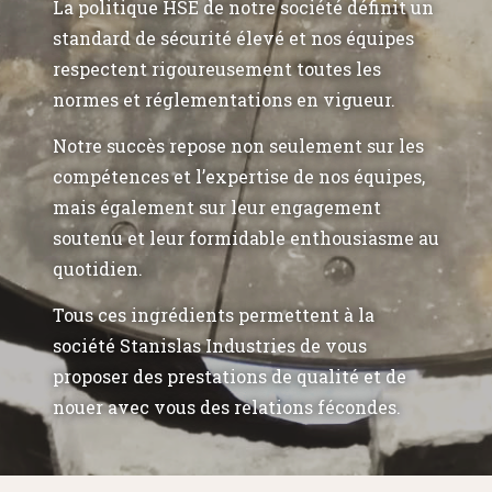
La politique HSE de notre société définit un
standard de sécurité élevé et nos équipes
respectent rigoureusement toutes les
normes et réglementations en vigueur.
Notre succès repose non seulement sur les
compétences et l’expertise de nos équipes,
mais également sur leur engagement
soutenu et leur formidable enthousiasme au
quotidien.
Tous ces ingrédients permettent à la
société Stanislas Industries de vous
proposer des prestations de qualité et de
nouer avec vous des relations fécondes.