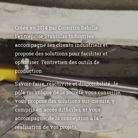
Créée en 2014 par Corentin Sébille ,
l’entreprise Stanislas Industries
accompagne ses clients industriels et
propose des solutions pour faciliter et
optimiser l’entretien des outils de
production.
Savoir-faire, réactivité et disponibilité : le
pôle technique de la société vous conseille,
vous propose des solutions sur-mesure, y
compris en accès difficiles, et vous
accompagne, de la conception à la
réalisation de vos projets.