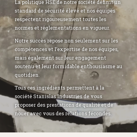
La politique HSE de notre société définit un
standard de sécurité élevé et nos équipes
respectent rigoureusement toutes les
normes et réglementations en vigueur.
Notre succès repose non seulement sur les
compétences et l’expertise de nos équipes,
mais également sur leur engagement
soutenu et leur formidable enthousiasme au
quotidien.
Tous ces ingrédients permettent à la
société Stanislas Industries de vous
proposer des prestations de qualité et de
nouer avec vous des relations fécondes.