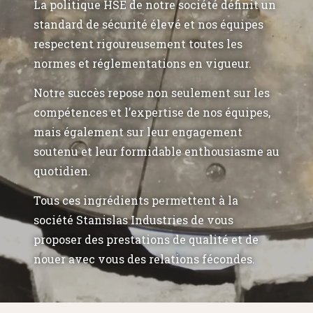
La politique HSE de notre société définit un
standard de sécurité élevé et nos équipes
respectent rigoureusement toutes les
normes et réglementations en vigueur.
Notre succès repose non seulement sur les
compétences et l’expertise de nos équipes,
mais également sur leur engagement
soutenu et leur formidable enthousiasme au
quotidien.
Tous ces ingrédients permettent à la
société Stanislas Industries de vous
proposer des prestations de qualité et de
nouer avec vous des relations fécondes.