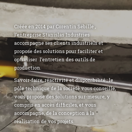
Créée en 2014 par Corentin Sébille ,
l’entreprise Stanislas Industries
accompagne ses clients industriels et
propose des solutions pour faciliter et
optimiser l’entretien des outils de
production.
Savoir-faire, réactivité et disponibilité : le
pôle technique de la société vous conseille,
vous propose des solutions sur-mesure, y
compris en accès difficiles, et vous
accompagne, de la conception à la
réalisation de vos projets.