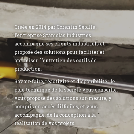
Créée en 2014 par Corentin Sébille ,
l’entreprise Stanislas Industries
accompagne ses clients industriels et
propose des solutions pour faciliter et
optimiser l’entretien des outils de
production.
Savoir-faire, réactivité et disponibilité : le
pôle technique de la société vous conseille,
vous propose des solutions sur-mesure, y
compris en accès difficiles, et vous
accompagne, de la conception à la
réalisation de vos projets.