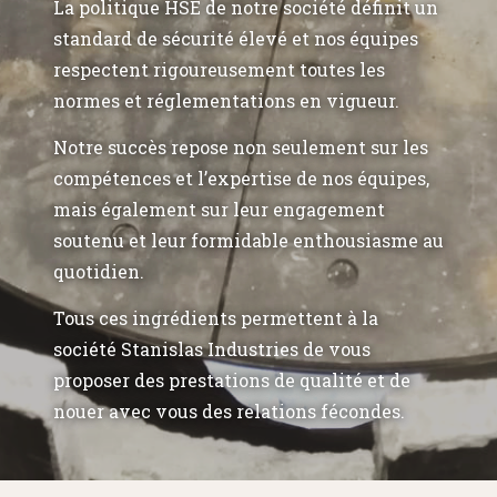
La politique HSE de notre société définit un
standard de sécurité élevé et nos équipes
respectent rigoureusement toutes les
normes et réglementations en vigueur.
Notre succès repose non seulement sur les
compétences et l’expertise de nos équipes,
mais également sur leur engagement
soutenu et leur formidable enthousiasme au
quotidien.
Tous ces ingrédients permettent à la
société Stanislas Industries de vous
proposer des prestations de qualité et de
nouer avec vous des relations fécondes.